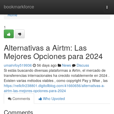
Home
bookmarkforce
Togg
navi
Home
1
Alternativas a Airtm: Las
Mejores Opciones para 2024
umairvfoy519936
56 days ago
News
Discuss
Si estás buscando diversas plataformas a Airtm, el mercado de
transferencias internacionales ha crecido notablemente en 2024 .
Existen varias métodos viables , como copyright Pay y Wise , las
https://nellcfir238801.digitollblog.com/41660656/alternativas-a-
airtm-las-mejores-opciones-para-2024
Comments
Who Upvoted
Comments