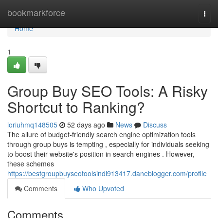
Home
bookmarkforce
Togg
navi
Home
1
Group Buy SEO Tools: A Risky
Shortcut to Ranking?
loriuhmq148505
52 days ago
News
Discuss
The allure of budget-friendly search engine optimization tools
through group buys is tempting , especially for individuals seeking
to boost their website's position in search engines . However,
these schemes
https://bestgroupbuyseotoolsindi913417.daneblogger.com/profile
Comments
Who Upvoted
Comments