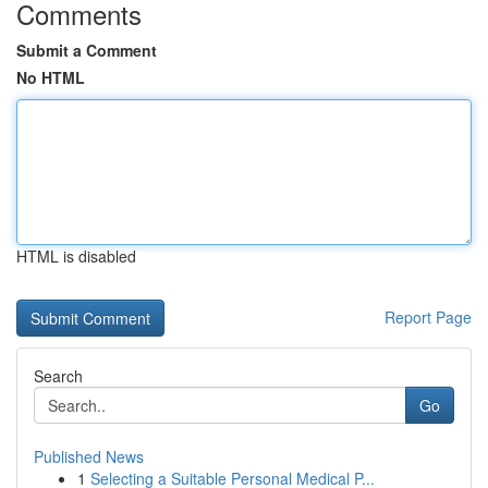
Comments
Submit a Comment
No HTML
HTML is disabled
Report Page
Search
Go
Published News
1
Selecting a Suitable Personal Medical P...