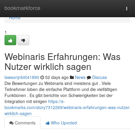
Home
bookmarkforce
Togg
navi
Home
1
Webinaris Erfahrungen: Was
Nutzer wirklich sagen
lawsonjnbt041890
52 days ago
News
Discuss
Die Bewertungen zu Webinaris sind meistens gut . Viele
Teilnehmer loben die einfache Plattform und die vielfältigen
Funktionen . Es gibt berichte von Schwierigkeiten bei der
Integration mit einigen
https://e-
bookmarks.com/story7312269/webinaris-erfahrungen-was-nutzer-
wirklich-sagen
Comments
Who Upvoted