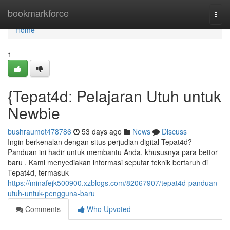
Home
bookmarkforce
Togg
navi
Home
1
{Tepat4d: Pelajaran Utuh untuk
Newbie
bushraumot478786
53 days ago
News
Discuss
Ingin berkenalan dengan situs perjudian digital Tepat4d?
Panduan ini hadir untuk membantu Anda, khususnya para bettor
baru . Kami menyediakan informasi seputar teknik bertaruh di
Tepat4d, termasuk
https://minafejk500900.xzblogs.com/82067907/tepat4d-panduan-
utuh-untuk-pengguna-baru
Comments
Who Upvoted