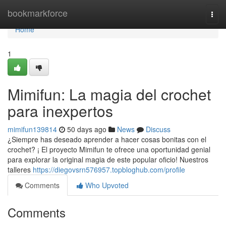
Home
bookmarkforce
Togg
navi
Home
1
Mimifun: La magia del crochet
para inexpertos
mimifun139814
50 days ago
News
Discuss
¿Siempre has deseado aprender a hacer cosas bonitas con el
crochet? ¡ El proyecto Mimifun te ofrece una oportunidad genial
para explorar la original magia de este popular oficio! Nuestros
talleres
https://diegovsrn576957.topbloghub.com/profile
Comments
Who Upvoted
Comments