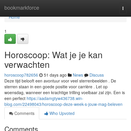
Home
bookmarkforce
Togg
navi
Home
1
Horoscoop: Wat je je kan
verwachten
horoscoop782656
51 days ago
News
Discuss
Deze tijd belooft een avontuur voor veel sterrenbeelden . De
sterren staan in een goede positie voor carrière . Let op
woensdag, wanneer een krachtige trilling voelbaar zal zijn. Een is
een perfect
https://aadamgtyw436738.win-
blog.com/22498043/horoscoop-deze-week-s-jouw-mag-beleven
Comments
Who Upvoted
Comments