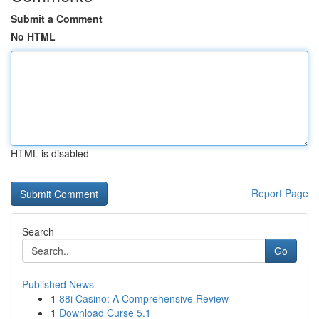
Submit a Comment
No HTML
HTML is disabled
Report Page
Search
Go
Published News
1
88i Casino: A Comprehensive Review
1
Download Curse 5.1