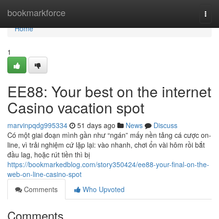
Home
bookmarkforce
Togg
navi
Home
1
EE88: Your best on the internet
Casino vacation spot
marvinpqdg995334
51 days ago
News
Discuss
Có một giai đoạn mình gần như “ngán” mấy nền tảng cá cược on-
line, vì trải nghiệm cứ lặp lại: vào nhanh, chơi ổn vài hôm rồi bắt
đầu lag, hoặc rút tiền thì bị
https://bookmarkedblog.com/story350424/ee88-your-final-on-the-
web-on-line-casino-spot
Comments
Who Upvoted
Comments