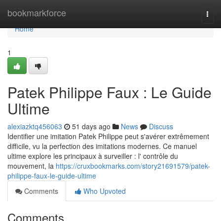
Home
bookmarkforce
Togg
navi
Home
1
Patek Philippe Faux : Le Guide
Ultime
alexiazktq456063
51 days ago
News
Discuss
Identifier une imitation Patek Philippe peut s'avérer extrêmement
difficile, vu la perfection des imitations modernes. Ce manuel
ultime explore les principaux à surveiller : l' contrôle du
mouvement, la
https://cruxbookmarks.com/story21691579/patek-
philippe-faux-le-guide-ultime
Comments
Who Upvoted
Comments