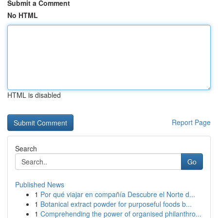
Submit a Comment
No HTML
HTML is disabled
Report Page
Search
Go
Published News
1
Por qué viajar en compañía Descubre el Norte d...
1
Botanical extract powder for purposeful foods b...
1
Comprehending the power of organised philanthro...