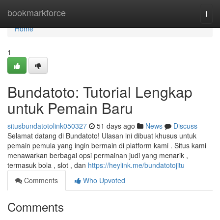
Home
bookmarkforce
Togg
navi
Home
1
Bundatoto: Tutorial Lengkap
untuk Pemain Baru
situsbundatotolink050327
51 days ago
News
Discuss
Selamat datang di Bundatoto! Ulasan ini dibuat khusus untuk
pemain pemula yang ingin bermain di platform kami . Situs kami
menawarkan berbagai opsi permainan judi yang menarik ,
termasuk bola , slot , dan
https://heylink.me/bundatotojitu
Comments
Who Upvoted
Comments