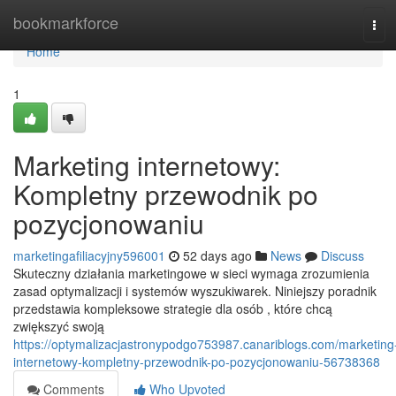
Home
bookmarkforce
Tog
navi
Home
1
Marketing internetowy:
Kompletny przewodnik po
pozycjonowaniu
marketingafiliacyjny596001
52 days ago
News
Discuss
Skuteczny działania marketingowe w sieci wymaga zrozumienia
zasad optymalizacji i systemów wyszukiwarek. Niniejszy poradnik
przedstawia kompleksowe strategie dla osób , które chcą
zwiększyć swoją
https://optymalizacjastronypodgo753987.canariblogs.com/marketing
internetowy-kompletny-przewodnik-po-pozycjonowaniu-56738368
Comments
Who Upvoted