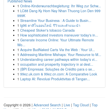
Published News
1
Online-Kinderwunschbegleitung: Ihr Weg zur Schw...
1
LC88 Dang Ky Hom Nay Nhan Thuong Lon Den 999
999K
1
Streamline Your Business : A Guide to Busin...
1
lg96 คาสิโนออนไลน์: รีวิวและคำแนะนำ
1
Cheapest Stoker's tobacco Canada
1
How sophisticated investors maneuver today's in...
1
Generate Income Online: Your Ultimate Remote
Wo...
1
Acquire BudNaked Carts Via the Web : Your Ul...
1
Addressing Maritime Mishaps: Your Resource to M...
1
Understanding career pathways within today's vi...
1
occupation and prosperity trajectory in ai dest...
1
{BPI Empresas: Soluções de Crédito para o se...
1
99ez.uk.com & 99ez.cn.com: A Comparative Look
1
Laptop AI: Revolusi Produktivitas di Tangan...
Copyright © 2026 |
Advanced Search
|
Live
|
Tag Cloud
|
Top