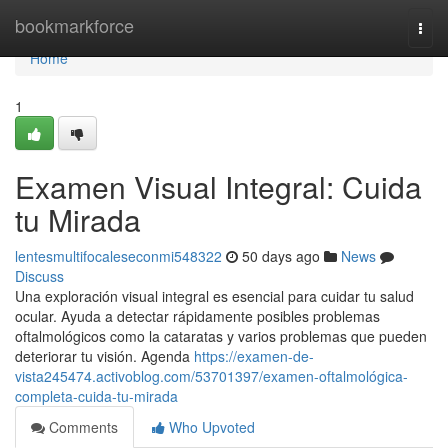
Home
bookmarkforce
Togg
navi
Home
1
Examen Visual Integral: Cuida
tu Mirada
lentesmultifocaleseconmi548322
50 days ago
News
Discuss
Una exploración visual integral es esencial para cuidar tu salud
ocular. Ayuda a detectar rápidamente posibles problemas
oftalmológicos como la cataratas y varios problemas que pueden
deteriorar tu visión. Agenda
https://examen-de-
vista245474.activoblog.com/53701397/examen-oftalmológica-
completa-cuida-tu-mirada
Comments
Who Upvoted