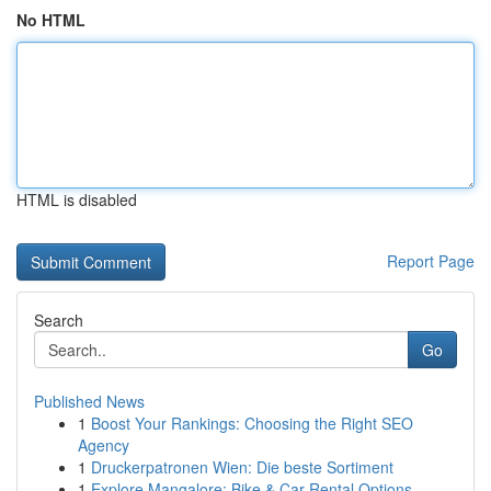
No HTML
HTML is disabled
Report Page
Search
Go
Published News
1
Boost Your Rankings: Choosing the Right SEO
Agency
1
Druckerpatronen Wien: Die beste Sortiment
1
Explore Mangalore: Bike & Car Rental Options