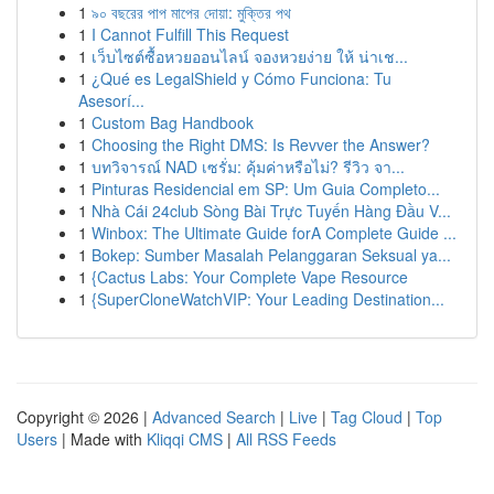
1
৯০ বছরের পাপ মাপের দোয়া: মুক্তির পথ
1
I Cannot Fulfill This Request
1
เว็บไซต์ซื้อหวยออนไลน์ จองหวยง่าย ให้ น่าเช...
1
¿Qué es LegalShield y Cómo Funciona: Tu
Asesorí...
1
Custom Bag Handbook
1
Choosing the Right DMS: Is Revver the Answer?
1
บทวิจารณ์ NAD เซรั่ม: คุ้มค่าหรือไม่? รีวิว จา...
1
Pinturas Residencial em SP: Um Guia Completo...
1
Nhà Cái 24club Sòng Bài Trực Tuyến Hàng Đầu V...
1
Winbox: The Ultimate Guide forA Complete Guide ...
1
Bokep: Sumber Masalah Pelanggaran Seksual ya...
1
{Cactus Labs: Your Complete Vape Resource
1
{SuperCloneWatchVIP: Your Leading Destination...
Copyright © 2026 |
Advanced Search
|
Live
|
Tag Cloud
|
Top
Users
| Made with
Kliqqi CMS
|
All RSS Feeds