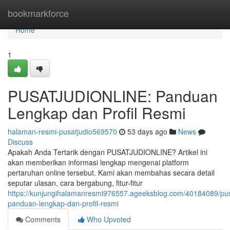
Home
bookmarkforce
Home
1
PUSATJUDIONLINE: Panduan
Lengkap dan Profil Resmi
halaman-resmi-pusatjudio569570
53 days ago
News
Discuss
Apakah Anda Tertarik dengan PUSATJUDIONLINE? Artikel ini
akan memberikan informasi lengkap mengenai platform
pertaruhan online tersebut. Kami akan membahas secara detail
seputar ulasan, cara bergabung, fitur-fitur
https://kunjungihalamanresmi976557.ageeksblog.com/40184089/pusa
panduan-lengkap-dan-profil-resmi
Comments
Who Upvoted