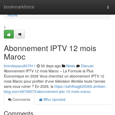
Home
bookmarkforce
Togg
navi
Home
1
Abonnement IPTV 12 mois
Maroc
brendayaou837911
50 days ago
News
Discuss
Abonnement IPTV 12 mois Maroc – La Formule la Plus
Économique en 2026 Vous cherchez un abonnement IPTV 12
mois Maroc pour profiter d'une télévision illimitée toute l'année
sans vous ruiner ? En 2026, la
https://sahilhagj625266.ambien-
blog.com/48708073/abonnement-iptv-12-mois-maroc
Comments
Who Upvoted
Comments