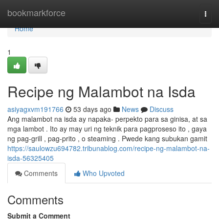
Home
bookmarkforce
Togg
navi
Home
1
Recipe ng Malambot na Isda
asiyagxvm191766
53 days ago
News
Discuss
Ang malambot na isda ay napaka- perpekto para sa ginisa, at sa
mga lambot . Ito ay may uri ng teknik para pagproseso ito , gaya
ng pag-grill , pag-prito , o steaming . Pwede kang subukan gamit
https://saulowzu694782.tribunablog.com/recipe-ng-malambot-na-
isda-56325405
Comments
Who Upvoted
Comments
Submit a Comment