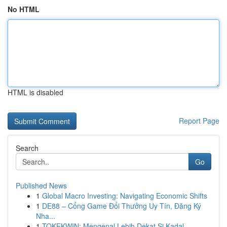
No HTML
HTML is disabled
Report Page
Search
Go
Published News
1
Global Macro Investing: Navigating Economic Shifts
1
DE88 – Cổng Game Đổi Thưởng Uy Tín, Đăng Ký
Nha...
1
TOKEKWIN: Mengenal Lebih Dekat Si Kadal