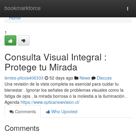
Home
bookmarkforce
Togg
navi
Home
1
Consulta Visual Integral :
Protege tu Mirada
lentes-pticos406333
52 days ago
News
Discuss
Una revisión de la vista completa es esencial para cuidar tu
bienestar . Ignorar los señales de problemas visuales como la
fatiga de ojos , la mirada borrosa o la molestia a la iluminación .
Agenda
https://www.opticanewvision.cl/
Comments
Who Upvoted
Comments