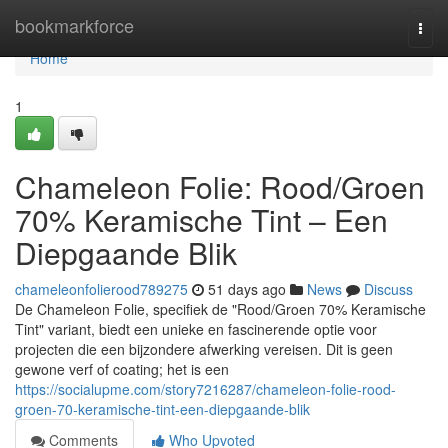
Home
bookmarkforce
Togg
navi
Home
1
Chameleon Folie: Rood/Groen
70% Keramische Tint – Een
Diepgaande Blik
chameleonfolierood789275
51 days ago
News
Discuss
De Chameleon Folie, specifiek de "Rood/Groen 70% Keramische
Tint" variant, biedt een unieke en fascinerende optie voor
projecten die een bijzondere afwerking vereisen. Dit is geen
gewone verf of coating; het is een
https://socialupme.com/story7216287/chameleon-folie-rood-
groen-70-keramische-tint-een-diepgaande-blik
Comments
Who Upvoted