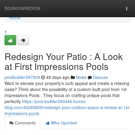
Home
bookmarkforce
Togg
navi
Home
1
Redesign Your Patio : A Look
at First Impressions Pools
poolbuilder397509
48 days ago
News
Discuss
Want to elevate your property's curb appeal and create a relaxing
oasis? Think about the possibility of a custom-built pool from 1st
Impressions Pools . They focus on crafting unique pools that
perfectly
https://pool-builder260446.humor-
blog.com/40265828/redesign-your-outdoor-space-a-review-at-1st-
impressions-pools
Comments
Who Upvoted