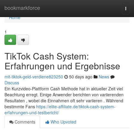
Home
bookmarkforce
Togg
navi
Home
1
TikTok Cash System:
Erfahrungen und Ergebnisse
mit-tiktok-geld-verdiene823250
50 days ago
News
Discuss
Ein Kurzvideo-Plattform Cash Methode hat in aktueller Zeit viel
Beachtung erregt. Einige Anwender berichten von variierenden
Resultaten , wobei die Einnahmen oft sehr variieren . Während
bestimmte Fans
https://elite-affiliate.de/tiktok-cash-system-
erfahrungen-und-testbericht/
Comments
Who Upvoted