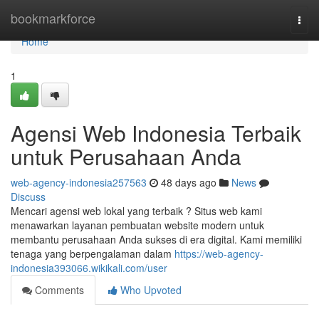
Home
bookmarkforce
Togg
navi
Home
1
Agensi Web Indonesia Terbaik
untuk Perusahaan Anda
web-agency-indonesia257563
48 days ago
News
Discuss
Mencari agensi web lokal yang terbaik ? Situs web kami
menawarkan layanan pembuatan website modern untuk
membantu perusahaan Anda sukses di era digital. Kami memiliki
tenaga yang berpengalaman dalam
https://web-agency-
indonesia393066.wikikali.com/user
Comments
Who Upvoted