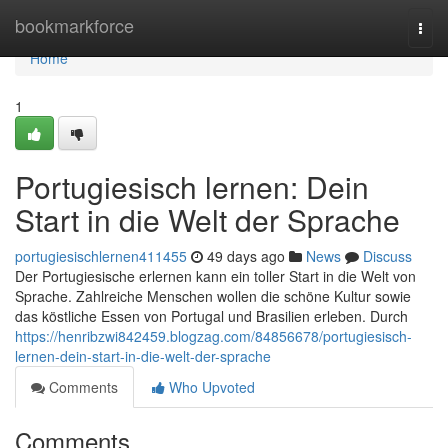
Home
bookmarkforce
Togg
navi
Home
1
Portugiesisch lernen: Dein
Start in die Welt der Sprache
portugiesischlernen411455
49 days ago
News
Discuss
Der Portugiesische erlernen kann ein toller Start in die Welt von
Sprache. Zahlreiche Menschen wollen die schöne Kultur sowie
das köstliche Essen von Portugal und Brasilien erleben. Durch
https://henribzwi842459.blogzag.com/84856678/portugiesisch-
lernen-dein-start-in-die-welt-der-sprache
Comments
Who Upvoted
Comments