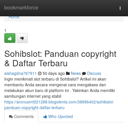
Home
bookmarkforce
Togg
navi
Home
1
Sohibslot: Panduan copyright
& Daftar Terbaru
aishagdna767911
50 days ago
News
Discuss
Ingin menikmati slot terbaru di Sohibslot? Artikel ini akan
membantu Anda secara mengenai cara mengakses dan
melakukan akun baru di platform ini . Yakinkan Anda memiliki
sambungan internet yang stabil
https://aronusmt521288.blogolenta.com/38896402/sohibslot-
panduan-copyright-daftar-terbaru
Comments
Who Upvoted