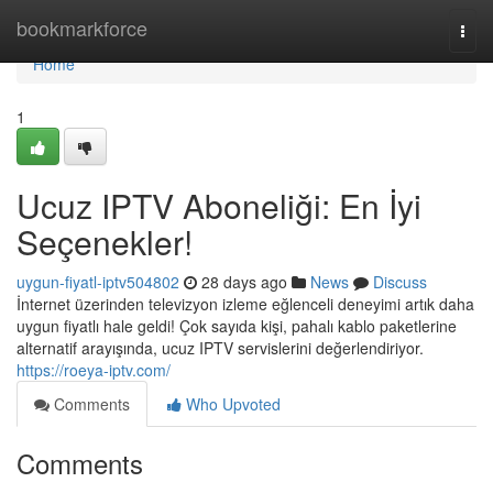
Home
bookmarkforce
Togg
navi
Home
1
Ucuz IPTV Aboneliği: En İyi
Seçenekler!
uygun-fiyatl-iptv504802
28 days ago
News
Discuss
İnternet üzerinden televizyon izleme eğlenceli deneyimi artık daha
uygun fiyatlı hale geldi! Çok sayıda kişi, pahalı kablo paketlerine
alternatif arayışında, ucuz IPTV servislerini değerlendiriyor.
https://roeya-iptv.com/
Comments
Who Upvoted
Comments