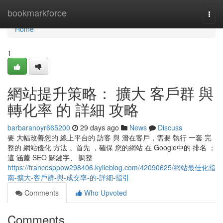
Home
bookmarkforce
Togg
navi
Home
1
網站提升策略： 擴大 客戶群 與
轉化率 的 詳細 攻略
barbaranoyr665200
29 days ago
News
Discuss
要 大幅改善您的 線上平台的 訪客 與 潛在客戶，需要 執行 一套 完
整的 網站優化 方法 。首先 ，確保 您的網站 在 Google中的 排名 ；
這 涵蓋 SEO 關鍵字、 調整
https://francesppow298406.kylieblog.com/42090625/網站最佳化指
南-擴大-客戶群-與-成交率-的-詳細-指引
Comments
Who Upvoted
Comments