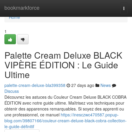
Home
bookmarkforce
Togg
navi
Home
1
Palette Cream Deluxe BLACK
VIPÈRE ÉDITION : Le Guide
Ultime
palette-cream-deluxe-bla399358
27 days ago
News
Discuss
Découvrez les astuces du Couleur Cream Deluxe BLACK COBRA
ÉDITION avec notre guide ultime. Maîtrisez vos techniques pour
obtenir des apparences remarquables. Si soyez des apprenti ou
une professionnel, ce manuel
https://inesczwc470587.popup-
blog.com/39807166/couleur-cream-deluxe-black-cobra-collection-
le-guide-définitif