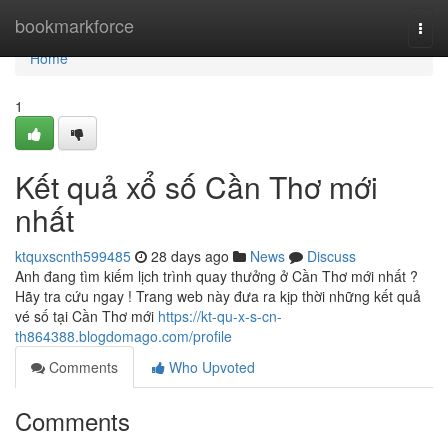
Home
bookmarkforce
Togg
navi
Home
1
Kết quả xổ số Cần Thơ mới
nhất
ktquxscnth599485
28 days ago
News
Discuss
Anh đang tìm kiếm lịch trình quay thưởng ở Cần Thơ mới nhất ?
Hãy tra cứu ngay ! Trang web này đưa ra kịp thời những kết quả
vé số tại Cần Thơ mới
https://kt-qu-x-s-cn-
th864388.blogdomago.com/profile
Comments
Who Upvoted
Comments