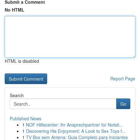
Submit a Comment
No HTML
HTML is disabled
Report Page
Search
Go
Published News
1
NOF Hilfecenter: Ihr Ansprechpartner für Notsit...
1
Discovering His Enjoyment: A Look to Sex Toys f...
1
TV Box sem Antena: Guia Completo para Iniciantes