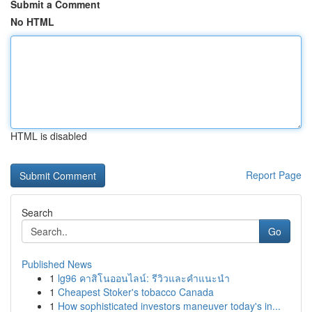
Submit a Comment
No HTML
HTML is disabled
Report Page
Search
Go
Published News
1
lg96 คาสิโนออนไลน์: รีวิวและคำแนะนำ
1
Cheapest Stoker's tobacco Canada
1
How sophisticated investors maneuver today's in...