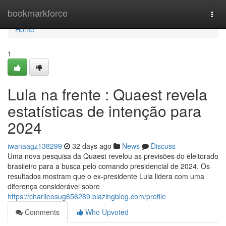
Home
bookmarkforce
Togg
navi
Home
1
Lula na frente : Quaest revela
estatísticas de intenção para
2024
iwanaagz138299
32 days ago
News
Discuss
Uma nova pesquisa da Quaest revelou as previsões do eleitorado
brasileiro para a busca pelo comando presidencial de 2024. Os
resultados mostram que o ex-presidente Lula lidera com uma
diferença considerável sobre
https://charlieosug656289.blazingblog.com/profile
Comments
Who Upvoted