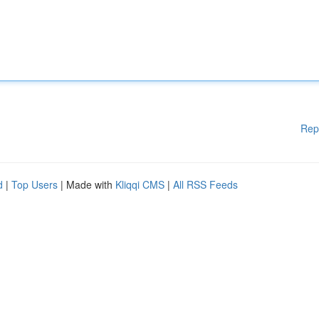
Rep
d
|
Top Users
| Made with
Kliqqi CMS
|
All RSS Feeds