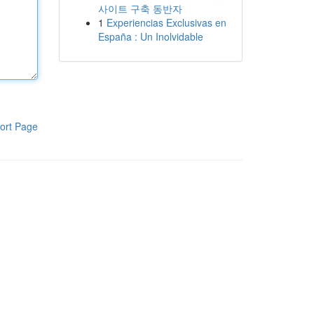
사이트 구축 동반자
1
Experiencias Exclusivas en
España : Un Inolvidable
ort Page