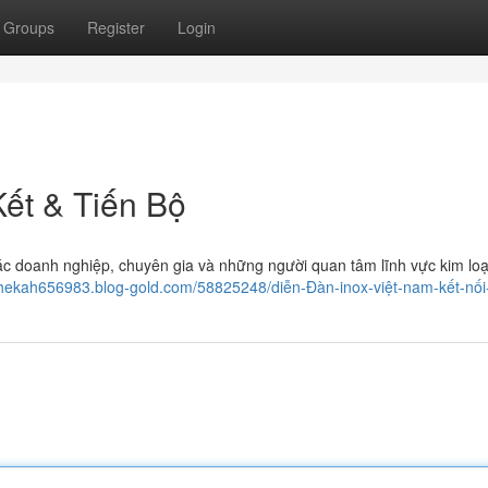
Groups
Register
Login
Kết & Tiến Bộ
ác doanh nghiệp, chuyên gia và những người quan tâm lĩnh vực kim lo
ahekah656983.blog-gold.com/58825248/diễn-Đàn-inox-việt-nam-kết-nối-