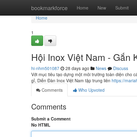
Home
bookmarkforce
Home
New
Submit
Home
1
Hội Inox Việt Nam - Gắn 
hi-nhm501087
28 days ago
News
Discuss
Với mục tiêu tạo dựng một môi trường toàn diện cho c
gỉ, Diễn Đàn Inox Việt Nam tập trung liên
https://mari
Comments
Who Upvoted
Comments
Submit a Comment
No HTML