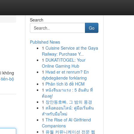
Search
Go
Published News
1
Cuisine Service at the Gaya
Railway: Purchase Y...
1
DUKATITOGEL: Your
Online Gaming Hub
1
Hvad er et renrum? En
ại không
dybdegående forklaring
tiến-bộ
1
Phân tích lô đề HCM
1
หนังจีนมาแรง : 5 อันดับ ที่
ต้องดู!
1
장안동호빠, 그 밤의 풍경
1
สล็อตออนไลน์: คู่มือเริ่มต้น
สำหรับมือใหม่
1
The Rise of AI Girlfriend
Companions
1
유월 커뮤니케이션 전문 웹