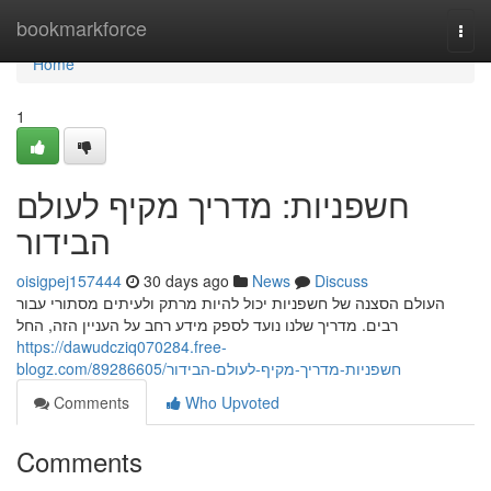
Home
bookmarkforce
Togg
navi
Home
1
חשפניות: מדריך מקיף לעולם
הבידור
oisigpej157444
30 days ago
News
Discuss
העולם הסצנה של חשפניות יכול להיות מרתק ולעיתים מסתורי עבור
רבים. מדריך שלנו נועד לספק מידע רחב על העניין הזה, החל
https://dawudcziq070284.free-
blogz.com/89286605/חשפניות-מדריך-מקיף-לעולם-הבידור
Comments
Who Upvoted
Comments